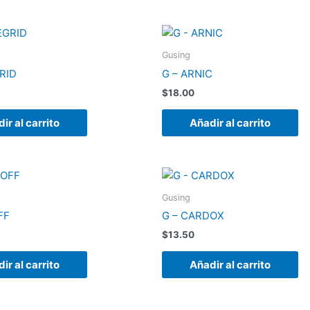
Gusing
RID
G – ARNIC
$
18.00
ir al carrito
Añadir al carrito
Gusing
FF
G – CARDOX
$
13.50
ir al carrito
Añadir al carrito