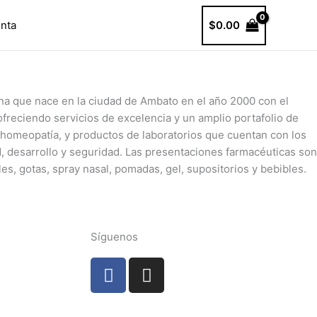
nta
$
0.00
ana
que nace en la ciudad de Ambato en el año 2000 con el
freciendo servicios de excelencia y un amplio portafolio de
 homeopatía, y productos de laboratorios que cuentan con los
d, desarrollo y seguridad. Las presentaciones
farmacéuticas son
les, gotas, spray nasal,
pomadas
, gel, supositorios y bebibles.
Síguenos
F
I
a
n
c
s