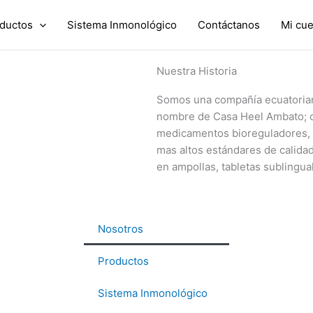
ductos
Sistema Inmonológico
Contáctanos
Mi cue
Nuestra Historia
Somos una compañía ecuatori
nombre de Casa
He
el
Ambato; o
medicamentos
bioreguladores
,
mas
altos estándares de calida
en ampollas, tabletas su
blingua
Nosotros
Productos
Sistema Inmonológico